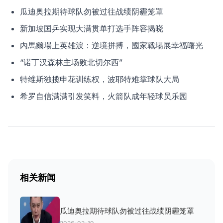
瓜迪奥拉期待球队勿被过往战绩阴霾笼罩
新加坡国乒实现大满贯单打选手阵容揭晓
內馬爾場上英雄淚：逆境拼搏，國家戰場展幸福曙光
“诺丁汉森林主场败北切尔西”
特维斯独揽申花训练权，波耶特难掌球队大局
希罗自信满满引发笑料，火箭队成年轻球员乐园
相关新闻
瓜迪奥拉期待球队勿被过往战绩阴霾笼罩