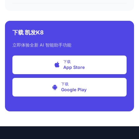
下载 凯发K8
立即体验全新 AI 智能助手功能
下载
App Store
下载
Google Play