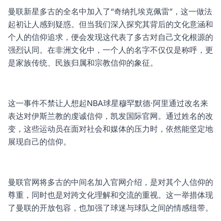
曼联新星多古的全名中加入了“奇纳扎埃克佩雷”，这一做法
起初让人感到疑惑。但当我们深入探究其背后的文化意涵和
个人的信仰追求，便会发现这代表了多古对自己文化根源的
强烈认同。在非洲文化中，一个人的名字不仅仅是称呼，更
是家族传统、民族归属和宗教信仰的象征。
这一事件不禁让人想起NBA球星穆罕默德·阿里通过改名来
表达对伊斯兰教的虔诚信仰，
凯发国际官网
。通过姓名的改
变，这些运动员在面对社会和媒体的压力时，依然能坚定地
展现自己的信仰。
曼联官网将多古的中间名加入官网介绍，是对其个人信仰的
尊重，同时也是对跨文化理解和交流的重视。这一举措体现
了曼联的开放包容，也加强了球迷与球队之间的情感纽带。