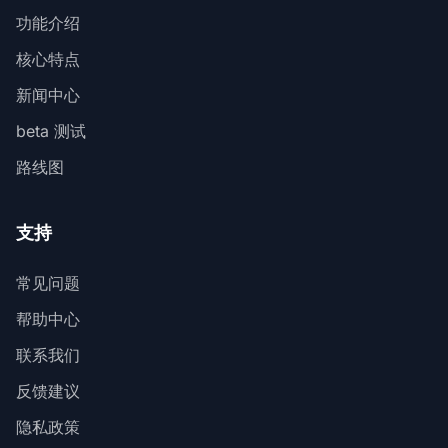
功能介绍
核心特点
新闻中心
beta 测试
路线图
支持
常见问题
帮助中心
联系我们
反馈建议
隐私政策