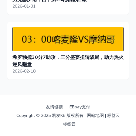
2026-01-31
希罗独揽30分7助攻，三分盛宴扭转战局，助力热火
逆风翻盘
2026-02-18
友情链接：
EBpay支付
Copyright © 2025
凯发K8
版权所有 |
网站地图
|
标签云
|
标签云