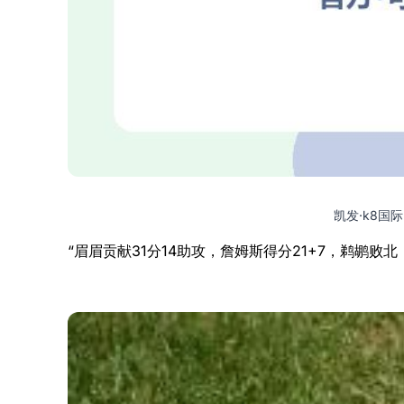
凯发·k8国际
“眉眉贡献31分14助攻，詹姆斯得分21+7，鹈鹕败