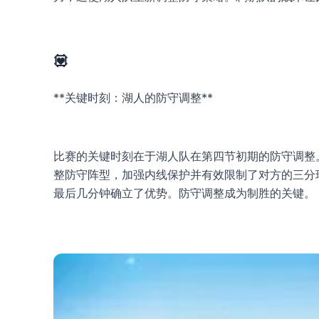
💟
**关键时刻：湖人的防守调整**
比赛的关键时刻在于湖人队在第四节初期的防守调整
整防守阵型，加强内线保护并有效限制了对方的三分
最后几分钟确立了优势。防守调整成为制胜的关键。