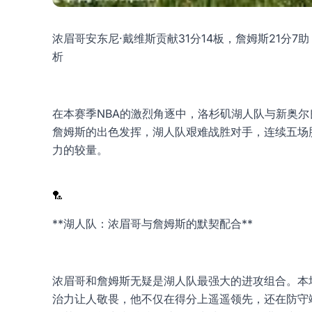
浓眉哥安东尼·戴维斯贡献31分14板，詹姆斯21分
析
在本赛季NBA的激烈角逐中，洛杉矶湖人队与新奥
詹姆斯的出色发挥，湖人队艰难战胜对手，连续五场
力的较量。
🏸
**湖人队：浓眉哥与詹姆斯的默契配合**
浓眉哥和詹姆斯无疑是湖人队最强大的进攻组合。本
治力让人敬畏，他不仅在得分上遥遥领先，还在防守