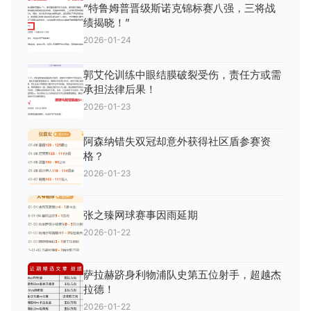
“特鲁姆普晋级斯诺克锦标赛八强，三将战
绩揭晓！”
2026-01-24
郭艾伦训练中眼结膜破裂受伤，责任方或需
承担法律后果！
2026-01-23
阿森纳错失双冠却意外获得社区盾参赛资
格？
2026-01-23
张之臻网球赛事因雨延期
2026-01-22
萨拉赫跻身利物浦队史第五位射手，超越杰
拉德！
2026-01-22