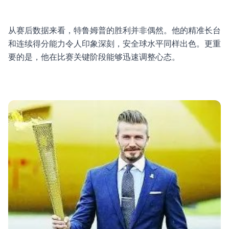
从赛后数据来看，特鲁姆普的胜利并非偶然。他的精准长台
和连续得分能力令人印象深刻，安全球水平同样出色。更重
要的是，他在比赛关键阶段能够迅速调整心态。