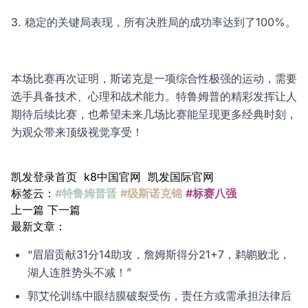
3. 稳定的关键局表现，所有决胜局的成功率达到了100%。
本场比赛再次证明，斯诺克是一项综合性极强的运动，需要
选手具备技术、心理和战术能力。特鲁姆普的精彩发挥让人
期待后续比赛，也希望未来几场比赛能呈现更多经典时刻，
为观众带来顶级视觉享受！
凯发登录首页
k8中国官网
凯发国际官网
标签云：
#特鲁姆普晋
#级斯诺克锦
#标赛八强
上一篇
下一篇
最新文章：
“眉眉贡献31分14助攻，詹姆斯得分21+7，鹈鹕败北，
湖人连胜势头不减！”
郭艾伦训练中眼结膜破裂受伤，责任方或需承担法律后