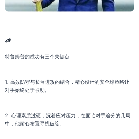
🦐
特鲁姆普的成功有三个关键点：
1. 高效防守与长台进攻的结合，精心设计的安全球策略让
对手始终处于被动。
2. 心理素质过硬，沉着应对压力，在面临对手追分的几局
中，他耐心布置寻找破绽。