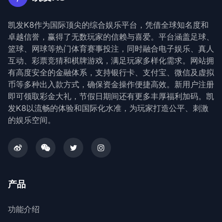
凯发K8作为国际顶尖的综合娱乐平台，凭借全球知名度和
卓越信誉，赢得了无数玩家的信赖与喜爱。平台涵盖足球、
篮球、网球等热门体育赛事投注，同时融合电子娱乐、真人
互动、彩票竞猜和棋牌游戏，满足玩家多样化需求。网站拥
有高度安全的金融体系，支持银行卡、支付宝、微信及虚拟
币等多种出入款方式，确保资金操作便捷高效。新用户注册
即可领取彩金大礼，节假日期间还有更多丰厚福利加码。凯
发K8以流畅的体验和国际化水准，为玩家打造公平、刺激
的娱乐空间。
产品
功能介绍