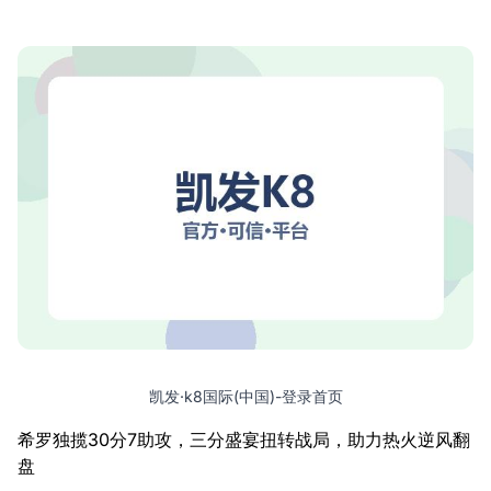
凯发·k8国际(中国)-登录首页
希罗独揽30分7助攻，三分盛宴扭转战局，助力热火逆风翻
盘