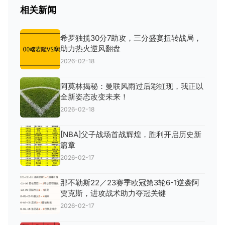
相关新闻
希罗独揽30分7助攻，三分盛宴扭转战局，
助力热火逆风翻盘
2026-02-18
阿莫林揭秘：曼联风雨过后彩虹现，我正以
全新姿态改变未来！
2026-02-18
[NBA]父子战场首战辉煌，胜利开启历史新
篇章
2026-02-17
那不勒斯22／23赛季欧冠第3轮6-1逆袭阿
贾克斯，进攻战术助力夺冠关键
2026-02-17