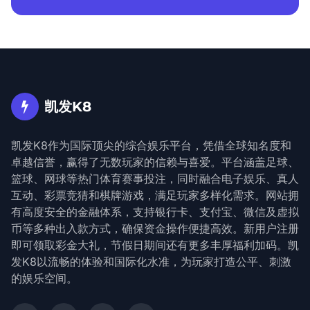
凯发K8
凯发K8作为国际顶尖的综合娱乐平台，凭借全球知名度和
卓越信誉，赢得了无数玩家的信赖与喜爱。平台涵盖足球、
篮球、网球等热门体育赛事投注，同时融合电子娱乐、真人
互动、彩票竞猜和棋牌游戏，满足玩家多样化需求。网站拥
有高度安全的金融体系，支持银行卡、支付宝、微信及虚拟
币等多种出入款方式，确保资金操作便捷高效。新用户注册
即可领取彩金大礼，节假日期间还有更多丰厚福利加码。凯
发K8以流畅的体验和国际化水准，为玩家打造公平、刺激
的娱乐空间。