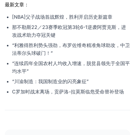
最新文章：
[NBA]父子战场首战辉煌，胜利开启历史新篇章
那不勒斯22／23赛季欧冠第3轮6-1逆袭阿贾克斯，进
攻战术助力夺冠关键
“利雅得胜利势头强劲，布罗佐维奇精准角球助攻，中卫
法蒂尔头球破门！”
“连续四年全国农村人均收入增速，脱贫县领先于全国平
均水平”
“川渝制造：我国制造业的闪亮象征”
C罗加时战末离场，贡萨洛-拉莫斯临危受命替补登场