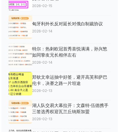
2026-02-15
匈牙利外长反对延长对俄白制裁协议
2026-02-14
特尔：热刺欧冠首秀喜悦满满，孙兴慜
如同挚友兄长相伴左右
2026-02-14
郑钦文幸运抽中好签，避开高芙和萨巴
伦卡，决赛之路一片坦途
2026-02-13
湖人队交易大幕拉开：文森特·伍德携手
三签选秀权迎瓦兰丘纳斯加盟
2026-02-13