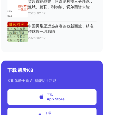
英超首轮战罢，阿森纳独揽三分领跑，
曼城、曼联、利物浦、切尔西皆未能得
分，悬念重生！
2026-02-12
中国男足亚运热身赛连败新西兰，精准
传球仅一球独响
2026-02-12
下载 凯发K8
立即体验全新 AI 智能助手功能
下载
App Store
下载