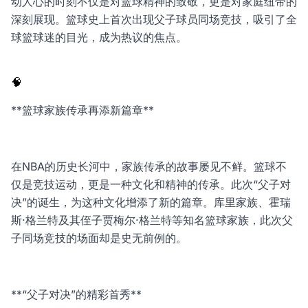
动人心的时刻不仅是对篮球精神的致敬，更是对家庭纽带的
深刻展现。篮球史上首次出现父子球员同场竞技，吸引了全
球篮球迷的目光，成为热议的焦点。
🧠
**篮球家族传承再添新篇章**
在NBA的历史长河中，家族传承的故事屡见不鲜。篮球不
仅是竞技运动，更是一种文化和精神的传承。此次“父子对
决”的诞生，为这种文化增添了新的篇章。库里家族、霍瑞
斯·格兰特及其侄子贾梅尔·格兰特等知名篮球家族，此次父
子同场竞技的场面却是史无前例的。
**“父子对决”的精彩首秀**