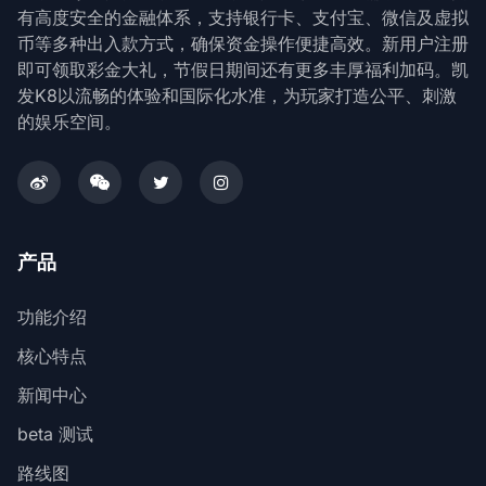
有高度安全的金融体系，支持银行卡、支付宝、微信及虚拟
币等多种出入款方式，确保资金操作便捷高效。新用户注册
即可领取彩金大礼，节假日期间还有更多丰厚福利加码。凯
发K8以流畅的体验和国际化水准，为玩家打造公平、刺激
的娱乐空间。
产品
功能介绍
核心特点
新闻中心
beta 测试
路线图