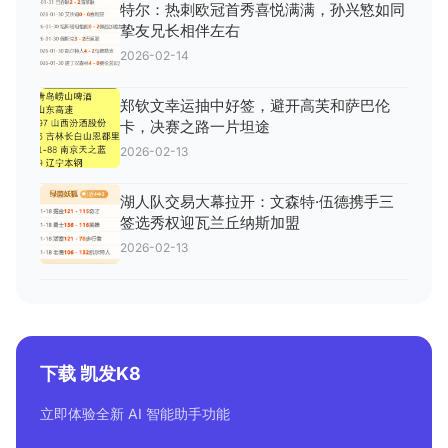
特尔：热刺欧冠首秀喜悦满满，孙兴慜如同
挚友兄长相伴左右
2026-02-14
郑钦文幸运抽中好签，避开高芙和萨巴伦
卡，决赛之路一片坦途
2026-02-13
湖人队交易大幕拉开：文森特·伍德携手三
签选秀权迎瓦兰丘纳斯加盟
2026-02-13
下载 凯发K8
立即体验全新 AI 智能助手功能