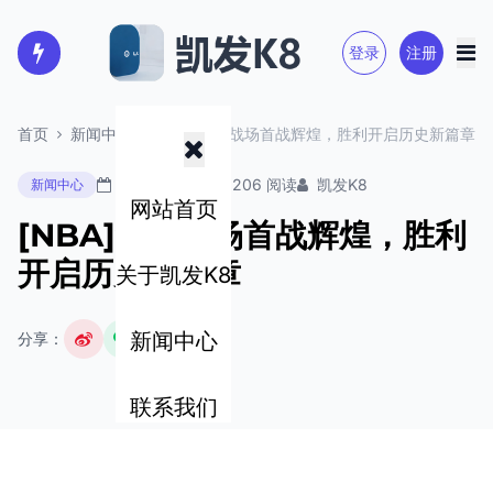
登录
注册
首页
新闻中心
[NBA]父子战场首战辉煌，胜利开启历史新篇章
2026-02-17
206 阅读
凯发K8
新闻中心
网站首页
[NBA]父子战场首战辉煌，胜利
开启历史新篇章
关于凯发K8
新闻中心
分享：
联系我们