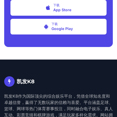
下载
App Store
下载
Google Play
凯发K8
凯发K8作为国际顶尖的综合娱乐平台，凭借全球知名度和
卓越信誉，赢得了无数玩家的信赖与喜爱。平台涵盖足球、
篮球、网球等热门体育赛事投注，同时融合电子娱乐、真人
互动、彩票竞猜和棋牌游戏，满足玩家多样化需求。网站拥