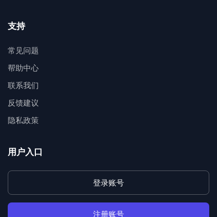
支持
常见问题
帮助中心
联系我们
反馈建议
隐私政策
用户入口
登录账号
注册账号