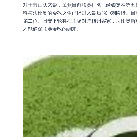
对于泰山队来说，虽然目前联赛排名已经锁定在第五
科与法比奥的金靴之争已经进入最后的冲刺阶段。目
第二位。国安下轮将在主场对阵梅州客家，法比奥斩
才能确保联赛金靴的到来。