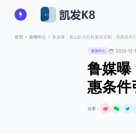
首页
新闻中心
鲁媒曝：泰山队为瓦科量身定制，优惠条件
2025-12-
新闻中心
鲁媒曝
惠条件
分享：