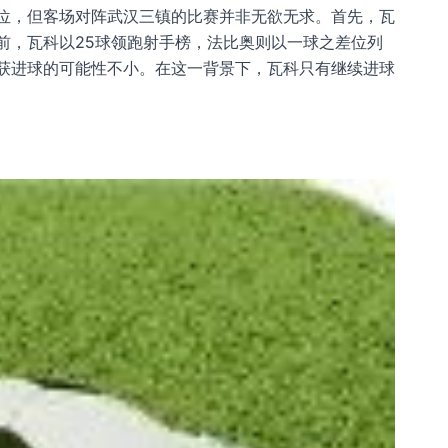
位，但客场对阵武汉三镇的比赛并非无欲无求。首先，瓦
前，瓦科以25球领跑射手榜，法比奥则以一球之差位列
获进球的可能性不小。在这一背景下，瓦科只有继续进球