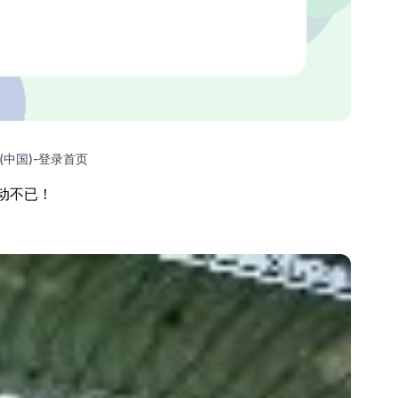
(中国)-登录首页
动不已！