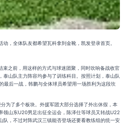
活动，全体队友都希望瓦科拿到金靴，
凯发登录首页
。
季结束之前，用这样的方式与球迷团聚，同时吹响备战收官
，泰山队主力阵容均参与了训练科目。按照计划，泰山队
季的最后一战，韩鹏与全体球员希望用一场胜利为这段坎
便分为了多个板块。外援军团大部分选择了外出休假，本
领山东U20男足出征全运会，陈泽仕等球员又转战U22
山队，不过对阵武汉三镇能否登场还要看教练组的统一安