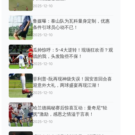
2025-12-10
鲁媒曝：泰山队为瓦科量身定制，优惠
条件引球员心动不已！
2025-12-10
瓜帅惊呼：5-4大逆转！现场狂欢否？观
战的我，头发险些不保！
2025-12-10
菲利普-阮再现神级失误！国安首回合喜
迎意外大礼，两球盛宴再现江湖！
2025-12-10
哈兰德揭秘赛后惊喜互动：曼奇尼“轻
抚”激励，感恩之情溢于言表！
2025-12-10