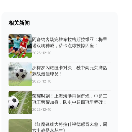
相关新闻
阿森纳客场完胜布拉格斯拉维亚！梅里
诺双响神威，萨卡点球技惊四座！
2025-12-10
罗梅罗闪耀纽卡对决，独中两元荣膺热
刺战最佳球员！
2025-12-10
荣耀时刻！上海海港再创辉煌，中超三
冠王荣耀加身，队史中超四冠里程碑！
2025-12-10
《红魔锋线大将拉什福德感冒未愈，周
六出战悬念丛生》