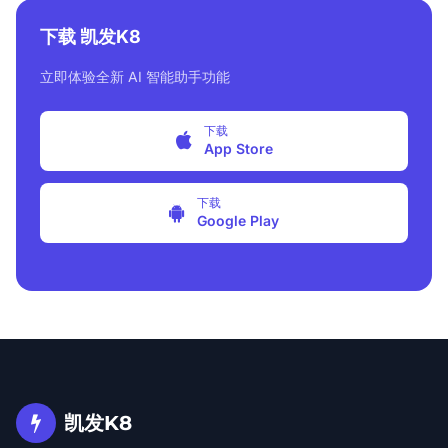
下载 凯发K8
立即体验全新 AI 智能助手功能
下载
App Store
下载
Google Play
凯发K8