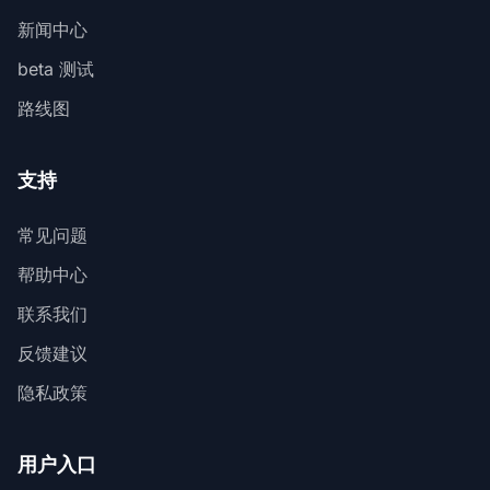
新闻中心
beta 测试
路线图
支持
常见问题
帮助中心
联系我们
反馈建议
隐私政策
用户入口