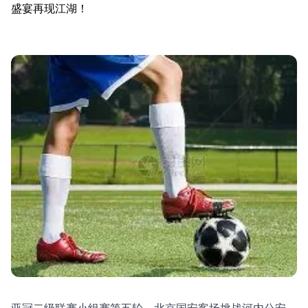
盛宴再现江湖！