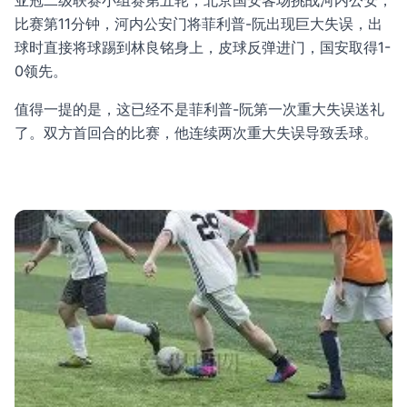
亚冠二级联赛小组赛第五轮，北京国安客场挑战河内公安，
比赛第11分钟，河内公安门将菲利普-阮出现巨大失误，出
球时直接将球踢到林良铭身上，皮球反弹进门，国安取得1-
0领先。
值得一提的是，这已经不是菲利普-阮第一次重大失误送礼
了。双方首回合的比赛，他连续两次重大失误导致丢球。