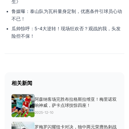
生》
鲁媒曝：泰山队为瓦科量身定制，优惠条件引球员心动
不已！
瓜帅惊呼：5-4大逆转！现场狂欢否？观战的我，头发
险些不保！
相关新闻
阿森纳客场完胜布拉格斯拉维亚！梅里诺双
响神威，萨卡点球技惊四座！
2025-12-10
罗梅罗闪耀纽卡对决，独中两元荣膺热刺战