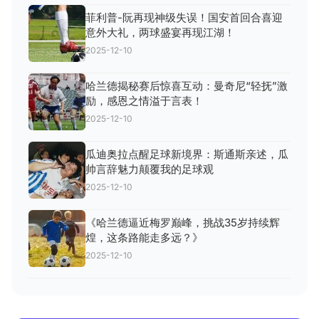
菲利普-阮再现神级失误！国安首回合喜迎
意外大礼，两球盛宴再现江湖！
2025-12-10
哈兰德揭秘赛后惊喜互动：曼奇尼“轻抚”激
励，感恩之情溢于言表！
2025-12-10
瓜迪奥拉点醒足球新境界：斯通斯亲述，瓜
帅言辞魅力颠覆我的足球观
2025-12-10
《哈兰德逼近梅罗巅峰，挑战35岁持续辉
煌，这条路能走多远？》
2025-12-10