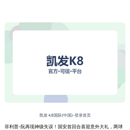
凯发·k8国际(中国)-登录首页
菲利普-阮再现神级失误！国安首回合喜迎意外大礼，两球