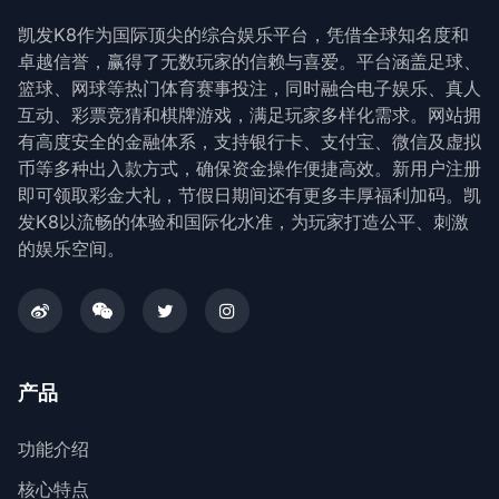
凯发K8作为国际顶尖的综合娱乐平台，凭借全球知名度和
卓越信誉，赢得了无数玩家的信赖与喜爱。平台涵盖足球、
篮球、网球等热门体育赛事投注，同时融合电子娱乐、真人
互动、彩票竞猜和棋牌游戏，满足玩家多样化需求。网站拥
有高度安全的金融体系，支持银行卡、支付宝、微信及虚拟
币等多种出入款方式，确保资金操作便捷高效。新用户注册
即可领取彩金大礼，节假日期间还有更多丰厚福利加码。凯
发K8以流畅的体验和国际化水准，为玩家打造公平、刺激
的娱乐空间。
产品
功能介绍
核心特点