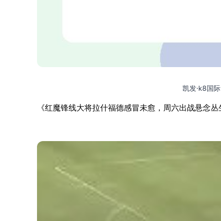
凯发·k8国际
《红魔锋线大将拉什福德感冒未愈，周六出战悬念丛