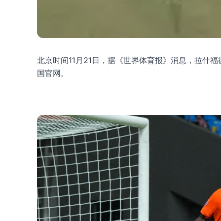
北京时间11月21日，据《世界体育报》消息，拉什
国官网
。