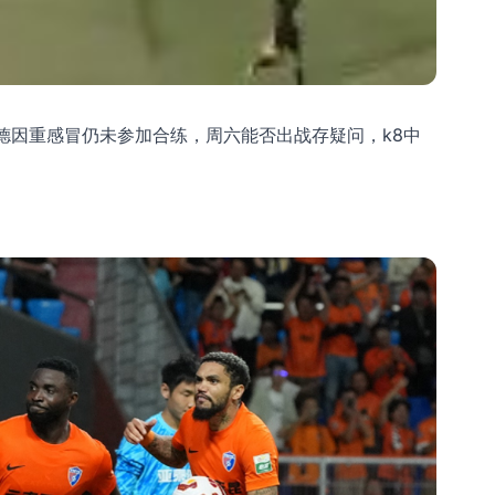
福德因重感冒仍未参加合练，周六能否出战存疑问，
k8中