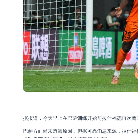
据报道，今天早上在巴萨训练开始前拉什福德再次离
巴萨方面尚未透露原因，但据可靠消息来源，拉什福