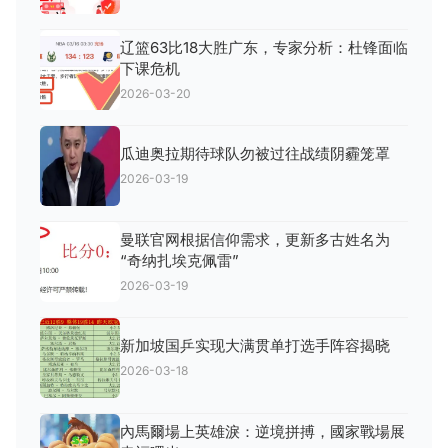
辽篮63比18大胜广东，专家分析：杜锋面临
下课危机
2026-03-20
瓜迪奥拉期待球队勿被过往战绩阴霾笼罩
2026-03-19
曼联官网根据信仰需求，更新多古姓名为
“奇纳扎埃克佩雷”
2026-03-19
新加坡国乒实现大满贯单打选手阵容揭晓
2026-03-18
內馬爾場上英雄淚：逆境拼搏，國家戰場展