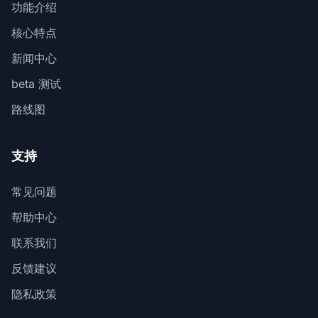
功能介绍
核心特点
新闻中心
beta 测试
路线图
支持
常见问题
帮助中心
联系我们
反馈建议
隐私政策