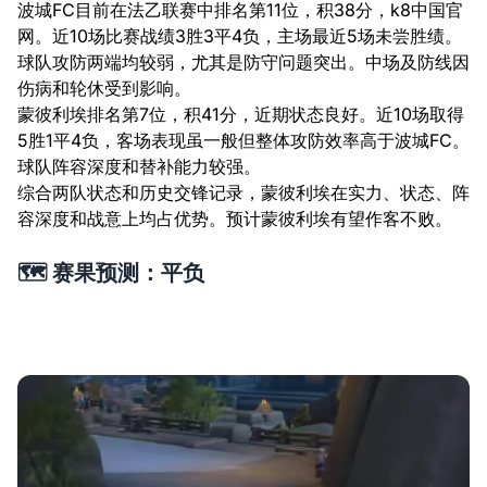
波城FC目前在法乙联赛中排名第11位，积38分，
k8中国官
网
。近10场比赛战绩3胜3平4负，主场最近5场未尝胜绩。
球队攻防两端均较弱，尤其是防守问题突出。中场及防线因
伤病和轮休受到影响。
蒙彼利埃排名第7位，积41分，近期状态良好。近10场取得
5胜1平4负，客场表现虽一般但整体攻防效率高于波城FC。
球队阵容深度和替补能力较强。
综合两队状态和历史交锋记录，蒙彼利埃在实力、状态、阵
容深度和战意上均占优势。预计蒙彼利埃有望作客不败。
🗺️ 赛果预测：平负