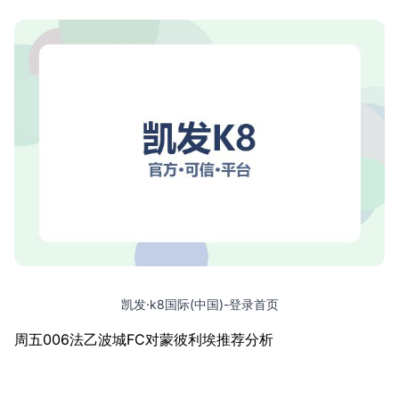
凯发·k8国际(中国)-登录首页
周五006法乙波城FC对蒙彼利埃推荐分析