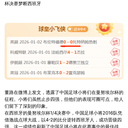
杯决赛梦断西班牙
董路在微博上发文，透露了中国足球小将们在曼努埃尔杯的
征程。小将们虽然止步四强，但他们的表现可圈可点，给人
们留下了深刻的印象。
在西班牙的曼努埃尔杯1/4决赛中，中国足球小将2016队凭
借激战点球大战，以4-2的比分逆转西班牙人，成功晋级四
强。这一成绩也刷新了中国足球小将在此赛事中的最佳战