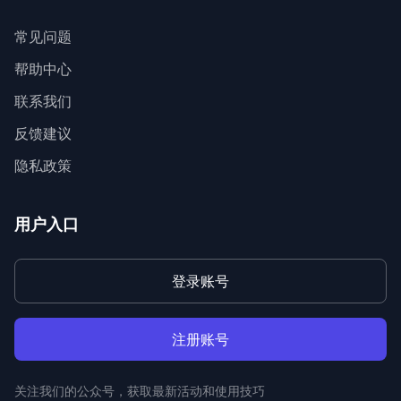
常见问题
帮助中心
联系我们
反馈建议
隐私政策
用户入口
登录账号
注册账号
关注我们的公众号，获取最新活动和使用技巧