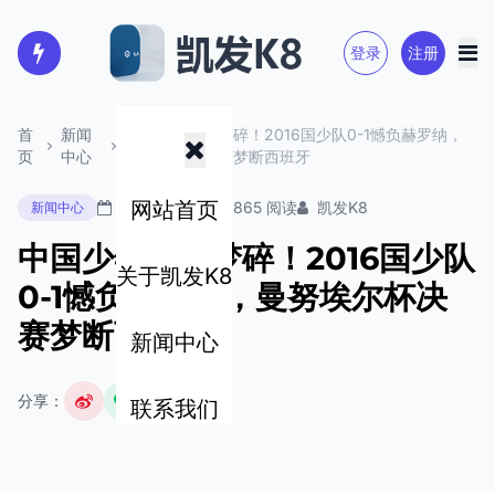
登录
注册
首
新闻
中国少年足球梦碎！2016国少队0-1憾负赫罗纳，
页
中心
曼努埃尔杯决赛梦断西班牙
网站首页
2026-01-07
865 阅读
凯发K8
新闻中心
中国少年足球梦碎！2016国少队
关于凯发K8
0-1憾负赫罗纳，曼努埃尔杯决
赛梦断西班牙
新闻中心
分享：
联系我们