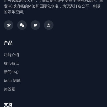
即可领取彩金大礼，节假日期间还有更多丰厚福利加码。凯
发K8以流畅的体验和国际化水准，为玩家打造公平、刺激
的娱乐空间。
产品
功能介绍
核心特点
新闻中心
beta 测试
路线图
支持