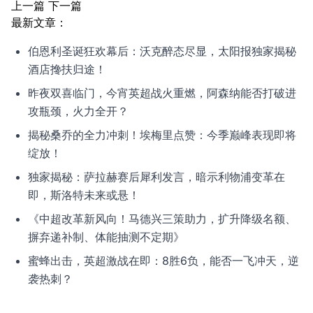
上一篇
下一篇
最新文章：
伯恩利圣诞狂欢幕后：沃克醉态尽显，太阳报独家揭秘
酒店搀扶归途！
昨夜双喜临门，今宵英超战火重燃，阿森纳能否打破进
攻瓶颈，火力全开？
揭秘桑乔的全力冲刺！埃梅里点赞：今季巅峰表现即将
绽放！
独家揭秘：萨拉赫赛后犀利发言，暗示利物浦变革在
即，斯洛特未来或悬！
《中超改革新风向！马德兴三策助力，扩升降级名额、
摒弃递补制、体能抽测不定期》
蜜蜂出击，英超激战在即：8胜6负，能否一飞冲天，逆
袭热刺？