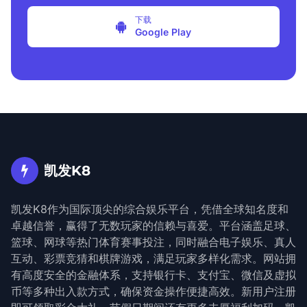
下载
Google Play
凯发K8
凯发K8作为国际顶尖的综合娱乐平台，凭借全球知名度和
卓越信誉，赢得了无数玩家的信赖与喜爱。平台涵盖足球、
篮球、网球等热门体育赛事投注，同时融合电子娱乐、真人
互动、彩票竞猜和棋牌游戏，满足玩家多样化需求。网站拥
有高度安全的金融体系，支持银行卡、支付宝、微信及虚拟
币等多种出入款方式，确保资金操作便捷高效。新用户注册