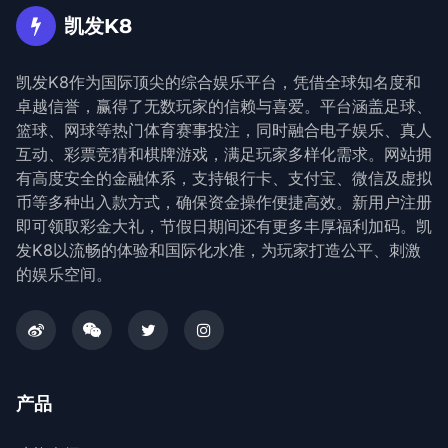
凯发K8
凯发K8作为国际顶尖的综合娱乐平台，凭借全球知名度和
卓越信誉，赢得了无数玩家的信赖与喜爱。平台涵盖足球、
篮球、网球等热门体育赛事投注，同时融合电子娱乐、真人
互动、彩票竞猜和棋牌游戏，满足玩家多样化需求。网站拥
有高度安全的金融体系，支持银行卡、支付宝、微信及虚拟
币等多种出入款方式，确保资金操作便捷高效。新用户注册
即可领取彩金大礼，节假日期间还有更多丰厚福利加码。凯
发K8以流畅的体验和国际化水准，为玩家打造公平、刺激
的娱乐空间。
产品