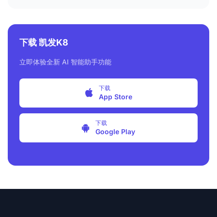
下载 凯发K8
立即体验全新 AI 智能助手功能
下载
App Store
下载
Google Play