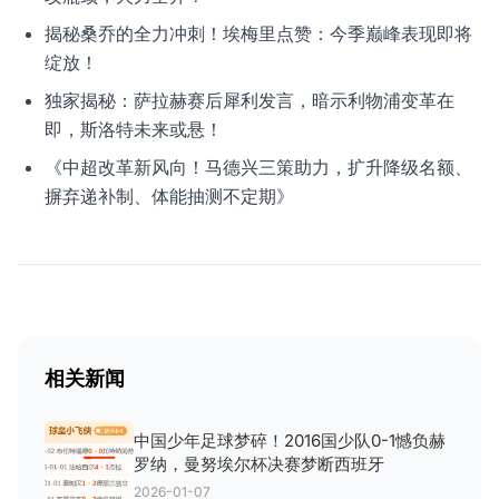
揭秘桑乔的全力冲刺！埃梅里点赞：今季巅峰表现即将
绽放！
独家揭秘：萨拉赫赛后犀利发言，暗示利物浦变革在
即，斯洛特未来或悬！
《中超改革新风向！马德兴三策助力，扩升降级名额、
摒弃递补制、体能抽测不定期》
相关新闻
中国少年足球梦碎！2016国少队0-1憾负赫
罗纳，曼努埃尔杯决赛梦断西班牙
2026-01-07