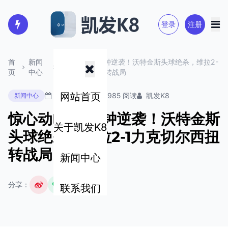
登录
注册
首
新闻
惊心动魄84分钟逆袭！沃特金斯头球绝杀，维拉2-
页
中心
1力克切尔西扭转战局
网站首页
2026-01-07
985 阅读
凯发K8
新闻中心
惊心动魄84分钟逆袭！沃特金斯
关于凯发K8
头球绝杀，维拉2-1力克切尔西扭
转战局
新闻中心
分享：
联系我们