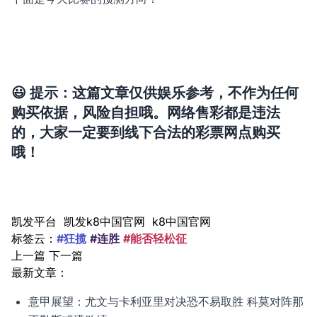
😃 提示：这篇文章仅供娱乐参考，不作为任何
购买依据，风险自担哦。网络售彩都是违法
的，大家一定要到线下合法的彩票网点购买
哦！
凯发平台
凯发k8中国官网
k8中国官网
标签云：
#狂揽
#连胜
#能否轻松征
上一篇
下一篇
最新文章：
意甲展望：尤文与卡利亚里对决恐不易取胜 科莫对阵那