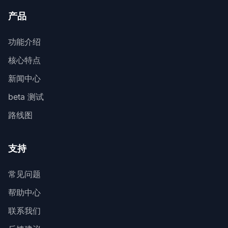
产品
功能介绍
核心特点
新闻中心
beta 测试
路线图
支持
常见问题
帮助中心
联系我们