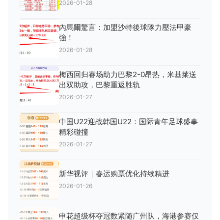
2026-01-28
內馬爾驚言：加盟沙特後球隊力壓法甲豪
強！
2026-01-28
梅西回归赛场助力巴黎2-0昂热，米基莱送
出双助攻，巴黎重返胜轨
2026-01-27
中国U22迎战韩国U22：国际青年足球盛事
精彩碰撞
2026-01-27
新华视评｜春运购票优化持续精进
2026-01-26
申花超级杯夺冠数紧随广州队，海港参赛仅