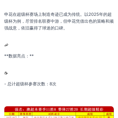
申花在超级杯赛场上制造奇迹已成为传统。以2025年的超
级杯为例，尽管排名联赛中游，但申花凭借出色的策略和顽
强战意，依旧赢得了球迷的口碑。
🦐
**数据亮点：**
☕
- 总计超级杯参赛次数：8次