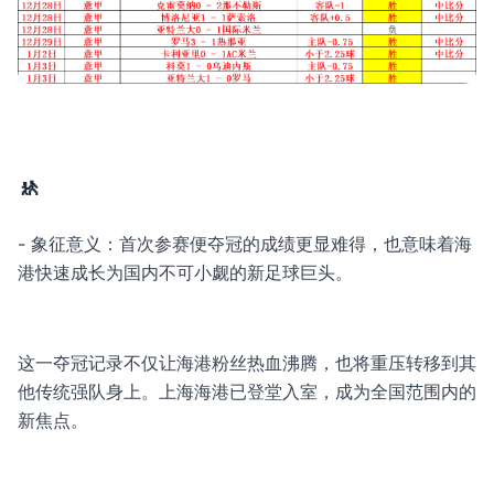
🚸
- 象征意义：首次参赛便夺冠的成绩更显难得，也意味着海
港快速成长为国内不可小觑的新足球巨头。
这一夺冠记录不仅让海港粉丝热血沸腾，也将重压转移到其
他传统强队身上。上海海港已登堂入室，成为全国范围内的
新焦点。