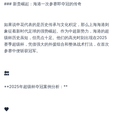
### 新贵崛起：海港一次参赛即夺冠的传奇
如果说申花代表的是历史传承与文化积淀，那么上海海港则
象征着新时代足球的强势崛起。作为中超新势力，海港的超
级杯历史虽短，但亮点十足。他们的高光时刻出现在2025
赛季超级杯，凭借强大的外援组合和整体战术打法，在首次
参赛中便斩获冠军。
🔙
**2025年超级杯夺冠案例分析：**
🖤