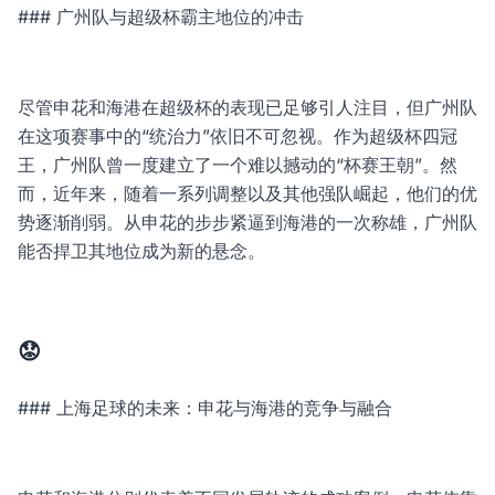
### 广州队与超级杯霸主地位的冲击
尽管申花和海港在超级杯的表现已足够引人注目，但广州队
在这项赛事中的“统治力”依旧不可忽视。作为超级杯四冠
王，广州队曾一度建立了一个难以撼动的“杯赛王朝”。然
而，近年来，随着一系列调整以及其他强队崛起，他们的优
势逐渐削弱。从申花的步步紧逼到海港的一次称雄，广州队
能否捍卫其地位成为新的悬念。
😟
### 上海足球的未来：申花与海港的竞争与融合