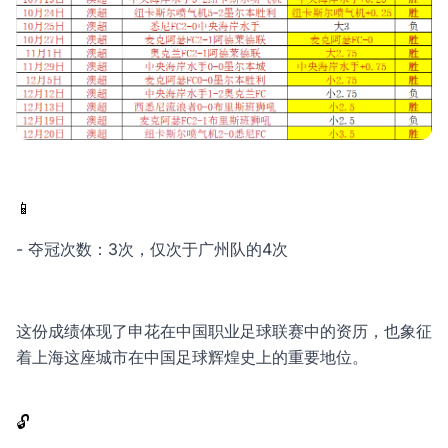
📱
- 夺冠次数：3次，仅次于广州队的4次
这份成绩体现了申花在中国职业足球联赛中的资历，也象征
着上海这座城市在中国足球辉煌史上的重要地位。
🔓