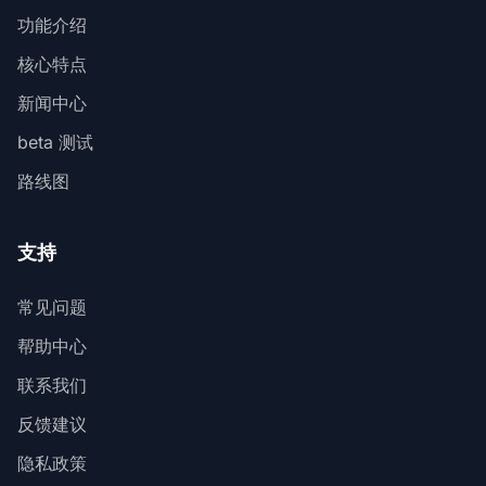
功能介绍
核心特点
新闻中心
beta 测试
路线图
支持
常见问题
帮助中心
联系我们
反馈建议
隐私政策