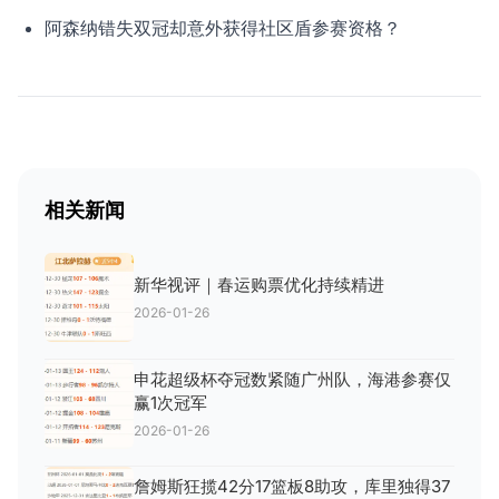
阿森纳错失双冠却意外获得社区盾参赛资格？
相关新闻
新华视评｜春运购票优化持续精进
2026-01-26
申花超级杯夺冠数紧随广州队，海港参赛仅
赢1次冠军
2026-01-26
詹姆斯狂揽42分17篮板8助攻，库里独得37