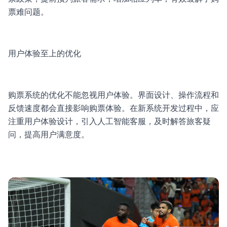
票难问题。
用户体验至上的优化
购票系统的优化不能忽视用户体验。界面设计、操作流程和
反馈速度都会直接影响购票体验。在新系统开发过程中，应
注重用户体验设计，引入人工智能客服，及时解答旅客疑
问，提高用户满意度。