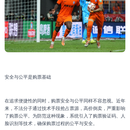
安全与公平是购票基础
在追求便捷性的同时，购票安全与公平同样不容忽视。近年
来，不法分子通过技术手段抢占票源，高价倒卖，严重影响
了购票公平。为防范这种现象，系统引入了购票验证码、人
脸识别等技术，确保购票过程的公平与安全。