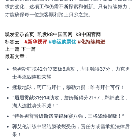
求的变化，这项工作仍需不断探索和创新。只有持续努力，
才能确保每一位旅客顺利踏上归乡之旅。
凯发登录首页
凯发k8中国官网
k8中国官网
标签云：
#新华视评
#春运购票优
#化持续精进
上一篇
下一篇
最新文章：
詹姆斯狂揽42分17篮板8助攻，库里独得37分，力克勇
士再添四连胜荣耀
拯救地球，药厂与拜仁，穆勒力挺：唯有拜仁可行！
“眉眉贡献31分14助攻，詹姆斯得分21+7，鹈鹕败北，
湖人连胜势头不减！”
“特鲁姆普晋级斯诺克锦标赛八强，三将战绩揭晓！”
郭艾伦训练中眼结膜破裂受伤，责任方或需承担法律后
果！