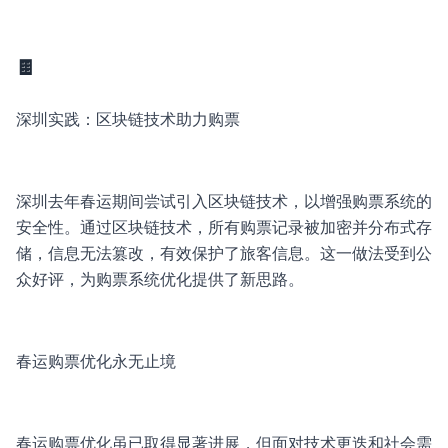
🍫
深圳实践：区块链技术助力购票
深圳去年春运期间尝试引入区块链技术，以增强购票系统的
安全性。通过区块链技术，所有购票记录被加密并分布式存
储，信息无法篡改，有效保护了旅客信息。这一做法受到公
众好评，为购票系统优化提供了新思路。
春运购票优化永无止境
春运购票优化虽已取得显著进展，但面对技术更迭和社会需