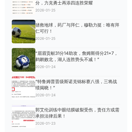
分，力克勇士再添四连胜荣耀
2026-01-25
拯救地球，药厂与拜仁，穆勒力挺：唯有拜
仁可行！
2026-01-25
“眉眉贡献31分14助攻，詹姆斯得分21+7，
鹈鹕败北，湖人连胜势头不减！”
2026-01-24
“特鲁姆普晋级斯诺克锦标赛八强，三将战
绩揭晓！”
2026-01-24
郭艾伦训练中眼结膜破裂受伤，责任方或需
承担法律后果！
2026-01-23