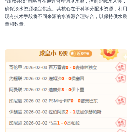
“压咸补淡”策略旨在通过合理调度水源，控制盐碱水入侵，
确保淡水资源稳定供应。其核心在于科学分配水资源，利用
现有技术手段将不同来源的水资源合理结合，以保持供水质
量和数量。