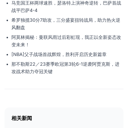
马竞国王杯两球速胜，瑟洛特上演神奇逆转，巴萨首战
战平巴萨4-4
希罗独揽30分7助攻，三分盛宴扭转战局，助力热火逆
风翻盘
阿莫林揭秘：曼联风雨过后彩虹现，我正以全新姿态改
变未来！
[NBA]父子战场首战辉煌，胜利开启历史新篇章
那不勒斯22／23赛季欧冠第3轮6-1逆袭阿贾克斯，进
攻战术助力夺冠关键
相关新闻