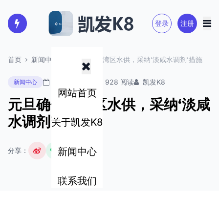
登录
注册
首页
新闻中心
元旦确保大湾区水供，采纳‘淡咸水调剂’措施
2026-02-20
928 阅读
凯发K8
新闻中心
网站首页
元旦确保大湾区水供，采纳‘淡咸
水调剂’措施
关于凯发K8
新闻中心
分享：
联系我们