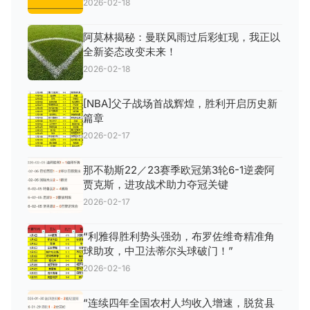
2026-02-18
阿莫林揭秘：曼联风雨过后彩虹现，我正以
全新姿态改变未来！
2026-02-18
[NBA]父子战场首战辉煌，胜利开启历史新
篇章
2026-02-17
那不勒斯22／23赛季欧冠第3轮6-1逆袭阿
贾克斯，进攻战术助力夺冠关键
2026-02-17
“利雅得胜利势头强劲，布罗佐维奇精准角
球助攻，中卫法蒂尔头球破门！”
2026-02-16
“连续四年全国农村人均收入增速，脱贫县