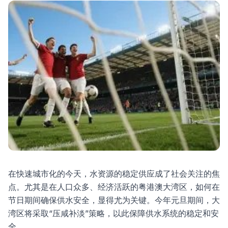
在快速城市化的今天，水资源的稳定供应成了社会关注的焦
点。尤其是在人口众多、经济活跃的粤港澳大湾区，如何在
节日期间确保供水安全，显得尤为关键。今年元旦期间，大
湾区将采取“压咸补淡”策略，以此保障供水系统的稳定和安
全。