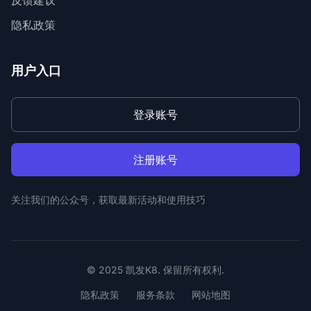
隐私政策
用户入口
登录账号
注册账号
关注我们的公众号，获取最新活动和使用技巧
© 2025 凯发K8. 保留所有权利.
隐私政策
服务条款
网站地图