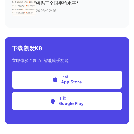
领先于全国平均水平”
2026-02-16
下载 凯发K8
立即体验全新 AI 智能助手功能
下载
App Store
下载
Google Play