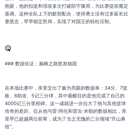
抢眼，他的扣篮和强攻多次打破防守僵局，为比赛提前奠定
基调。这种全队上下的默契配合，使得勇士没有过多延长比
赛悬念，早早锁定胜局，实现了对国王的轻松压制。
🤒
### 数据佐证：巅峰之路愈发稳固
在本场比赛中，库里交出了极为亮眼的数据单：34分、7篮
板、6助攻、5记三分球，其中最醒目的是他完成了自己的
4000记三分里程碑。这一成就进一步拉大了他与其他篮球
传奇的差距。仅从他与雷·阿伦和雷吉·米勒的数据相比，库
里早已超越两位前辈，成为了当之无愧的三分领域“开山鼻
祖”。