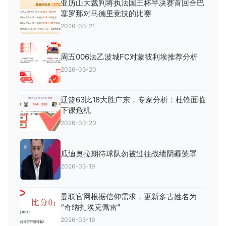
亚历山大裁判将执法国王杯半决赛首回合巴
塞罗那对马德里竞技的比赛
2026-03-21
周五006法乙波城FC对蒙彼利埃推荐分析
2026-03-20
辽篮63比18大胜广东，专家分析：杜锋面临
下课危机
2026-03-20
瓜迪奥拉期待球队勿被过往战绩阴霾笼罩
2026-03-19
曼联官网根据信仰需求，更新多古姓名为
“奇纳扎埃克佩雷”
2026-03-19