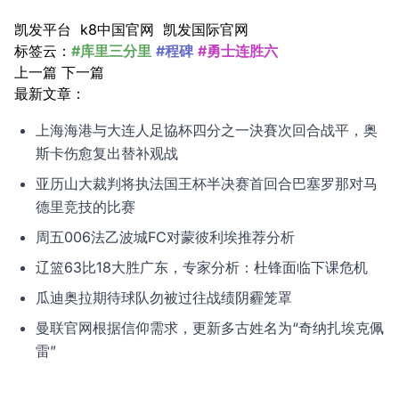
凯发平台
k8中国官网
凯发国际官网
标签云：
#库里三分里
#程碑
#勇士连胜六
上一篇
下一篇
最新文章：
上海海港与大连人足協杯四分之一決賽次回合战平，奥
斯卡伤愈复出替补观战
亚历山大裁判将执法国王杯半决赛首回合巴塞罗那对马
德里竞技的比赛
周五006法乙波城FC对蒙彼利埃推荐分析
辽篮63比18大胜广东，专家分析：杜锋面临下课危机
瓜迪奥拉期待球队勿被过往战绩阴霾笼罩
曼联官网根据信仰需求，更新多古姓名为“奇纳扎埃克佩
雷”