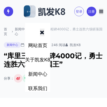
登录
注册
首
新闻中
“库里三分里程碑4000记，勇士连胜六场斩落国
页
心
王”
网站首页
2026-03-22
246 阅读
凯发K8
新闻中心
“库里三分里程碑4000记，勇士
关于凯发K8
连胜六场斩落国王”
新闻中心
分享：
联系我们