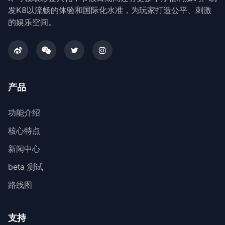
发K8以流畅的体验和国际化水准，为玩家打造公平、刺激
的娱乐空间。
产品
功能介绍
核心特点
新闻中心
beta 测试
路线图
支持