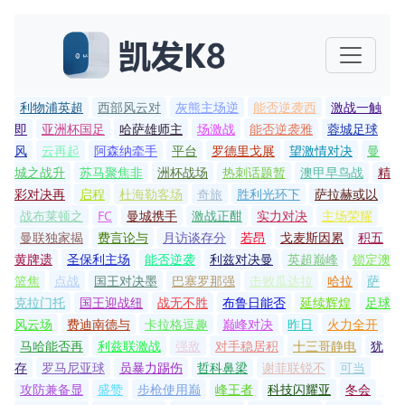
利物浦英超
西部风云对
灰熊主场逆
能否逆袭西
激战一触
即
亚洲杯国足
哈萨雄师主
场激战
能否逆袭雅
蓉城足球
风
云再起
阿森纳牵手
平台
罗德里戈展
望激情对决
曼
城之战升
苏马聚焦非
洲杯战场
热刺话题暂
澳甲早鸟战
精
彩对决再
启程
杜海勒客场
奇旅
胜利光环下
萨拉赫或以
战布莱顿之
FC
曼城携手
激战正酣
实力对决
主场荣耀
曼联独家揭
费言论与
月访谈存分
若昂
戈麦斯因累
积五
黄牌遗
圣保利主场
能否逆袭
利兹对决曼
英超巅峰
锁定澳
篮焦
点战
国王对决墨
巴塞罗那强
击败瓜达拉
哈拉
萨
克拉门托
国王迎战纽
战无不胜
布鲁日能否
延续辉煌
足球
风云场
费迪南德与
卡拉格逗趣
巅峰对决
昨日
火力全开
马哈能否再
利兹联激战
强敌
对手稳居积
十三哥静电
犹
存
罗马尼亚球
员暴力踢伤
哲科鼻梁
谢菲联锐不
可当
攻防兼备显
盛赞
步枪使用巅
峰王者
科技闪耀亚
冬会