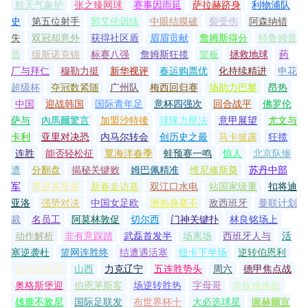
航天气象护
张之臻网球
赛事因雨延
萨拉赫跻身
利物浦队
史
第五位射手
郭艾伦训练
中眼结膜破
裂受伤
阿森纳错
失
双冠却意外
获得社区盾
眉眉贡献
詹姆斯得分
特鲁姆普
晋
级斯诺克锦
标赛八强
詹姆斯狂揽
篮板
拯救地球
药
厂与拜仁
穆勒力挺
新华视评
春运购票优
化持续精进
申花
超级杯
夺冠数紧随
广州队
梅西回归赛
场助力巴黎
昂热
中国
迎战韩国
国际青年足
意杯四强次
回合战平
佛罗伦
萨与
內馬爾驚言
加盟沙特後
球隊力壓法
意甲展望
尤文与
卡利
亚里对决恐
内马尔转会
创历史之最
马卡披露
狂揽
连胜
能否轻松征
覃海洋春季
蛙预赛一鸣
惊人
北京队惨
遭
分翻盘
揭秘关键败
姆巴佩精准
维尼修斯奠
苏丹中部
军
事进展显著
新春走访基
双江口水电
站国家级重
扣将迪
亚洛
强势对决
中国女足欧
洲热身赛不
敌西班牙
曼联计划
裁
名员工
阿莫林敦促
切尔西
门神关键扑
林良铭场上
动作解析
非有意踩踏
武磊首发半
场离场
西班牙人与
活
塞逆袭杜
篮网连胜终
结遭遇活塞
纽卡下半场
逆转伯恩利
吉马良斯头
山西
力克辽宁
五连胜势头
周六
德甲焦点战
奥格斯堡迎
伯恩茅斯客
场逆转胜热
字母哥
篮板难挽败
雄鹿不敌尼
国际足联发
布世界杯十
大必选球星
圖赫爾宣